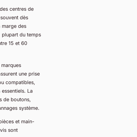
 des centres de
, souvent dès
en marge des
a plupart du temps
ntre 15 et 60
s marques
ssurent une prise
 ou compatibles,
 essentiels. La
es de boutons,
pannages système.
pièces et main-
evis sont