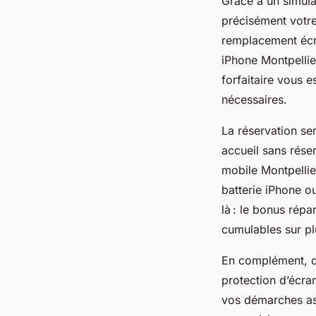
Grâce à un simula
précisément votre
remplacement écr
iPhone Montpellie
forfaitaire vous 
nécessaires.
La réservation se
accueil sans rése
mobile Montpellie
batterie iPhone ou
là : le bonus rép
cumulables sur pl
En complément, di
protection d’écra
vos démarches ass