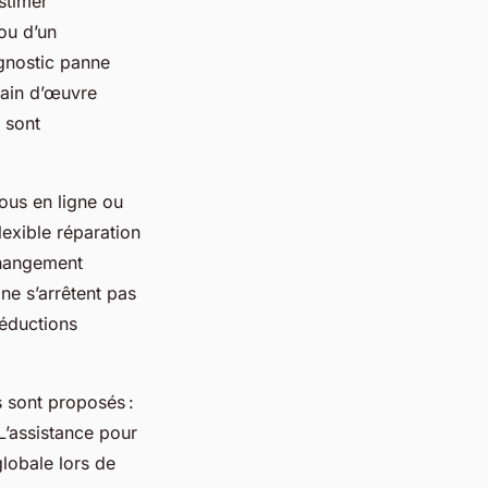
stimer
ou d’un
gnostic panne
main d’œuvre
 sont
vous en ligne ou
lexible réparation
changement
ne s’arrêtent pas
réductions
 sont proposés :
L’assistance pour
globale lors de