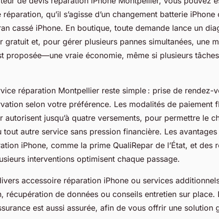
teur de devis réparation iPhone Montpellier, vous pouvez e
 réparation, qu’il s’agisse d’un changement batterie iPhone 
an cassé iPhone. En boutique, toute demande lance un dia
r gratuit et, pour gérer plusieurs pannes simultanées, une 
est proposée—une vraie économie, même si plusieurs tâches
rvice réparation Montpellier reste simple : prise de rendez-
rvation selon votre préférence. Les modalités de paiement f
r autorisent jusqu’à quatre versements, pour permettre le 
 tout autre service sans pression financière. Les avantages 
aration iPhone, comme la prime QualiRepar de l’État, et des 
usieurs interventions optimisent chaque passage.
vers accessoire réparation iPhone ou services additionnels
n, récupération de données ou conseils entretien sur place. 
urance est aussi assurée, afin de vous offrir une solution 