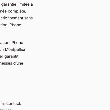
 garantie limitée à
nnée complète,
onctionnement sans
ation iPhone
ration iPhone
ion Montpellier
r garantit
omesses d’une
ier contact.