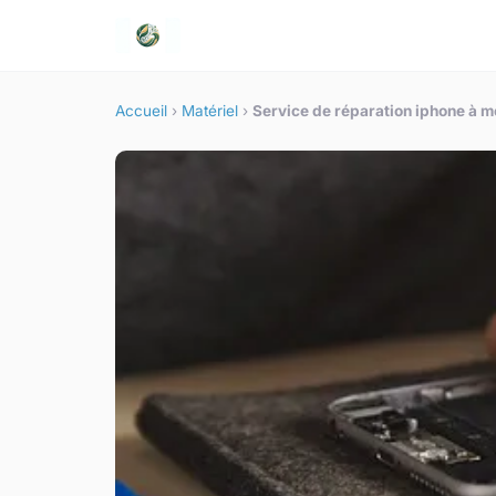
Accueil
›
Matériel
›
Service de réparation iphone à mo