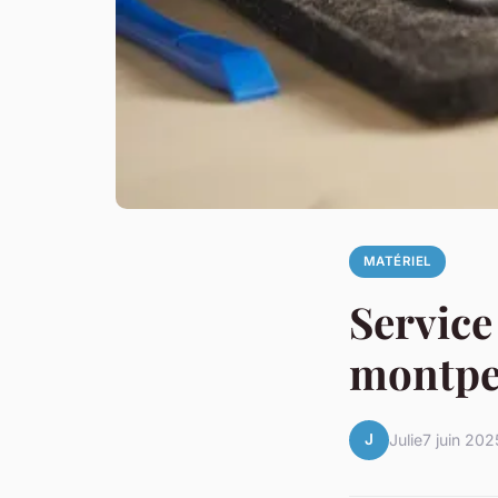
MATÉRIEL
Service
montpel
J
Julie
7 juin 202