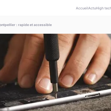
Accueil
Actu
High tec
ntpellier : rapide et accessible