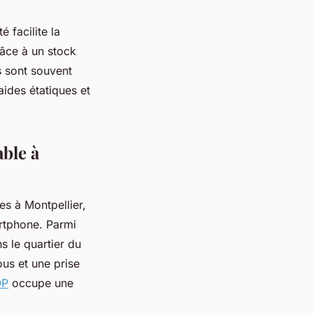
é facilite la
râce à un stock
s sont souvent
ides étatiques et
able à
es à Montpellier,
artphone. Parmi
ns le quartier du
us et une prise
OP
occupe une