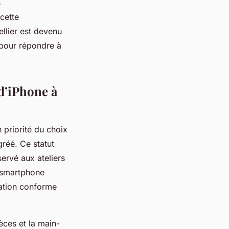
s
cette
ellier est devenu
 pour répondre à
 d’iPhone à
priorité du choix
gréé. Ce statut
servé aux ateliers
n smartphone
tation conforme
èces et la main-